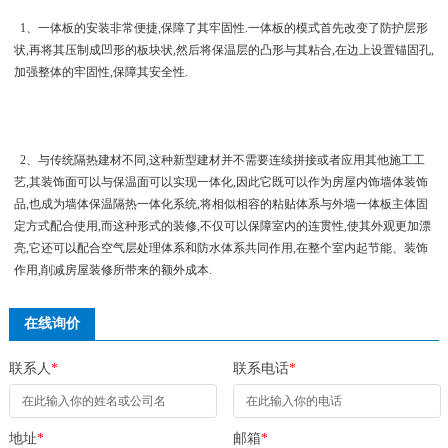
1、一体板的安装非常便捷,保障了其牢固性.一体板的模式首先改变了防护层形
状,再将其压制成凹形的板块状,然后将保温层的凸形与其粘合,在边上设置锚固孔,
加强整体的牢固性,保障其安全性.
2、与传统隔热建材不同,这种新型建材并不需要连续拼接或者应用其他施工工
艺,其装饰面可以与保温面可以实现一体化,因此它既可以作为房屋内饰墙体装饰
品,也成为墙体保温隔热一体化系统,将相似相容的粘贴体系与外墙一体板主体固
定方式配合使用,而这种形式的装修,不仅可以保障室内的连贯性,使其外观更加漂
亮,它还可以配合空气层处理体系和防水体系共同作用,在整个室内起节能、装饰
作用,削减房屋装修所带来的额外成本.
在线询价
联系人
*
联系电话
*
地址
*
邮箱
*