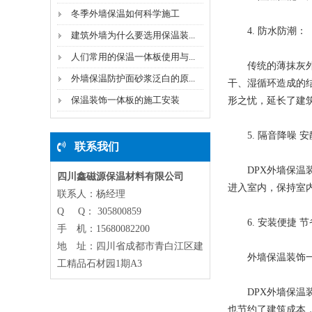
冬季外墙保温如何科学施工
4. 防水防潮：
建筑外墙为什么要选用保温装...
人们常用的保温一体板使用与...
传统的薄抹灰外墙
外墙保温防护面砂浆泛白的原...
干、湿循环造成的
保温装饰一体板的施工安装
形之忧，延长了建
5. 隔音降噪 安
联系我们
DPX外墙保温装
四川鑫磁源保温材料有限公司
进入室内，保持室
联系人：杨经理
Q Q： 305800859
6. 安装便捷 节
手 机：15680082200
地 址：四川省成都市青白江区建
外墙保温装饰一
工精品石材园1期A3
DPX外墙保温装
也节约了建筑成本