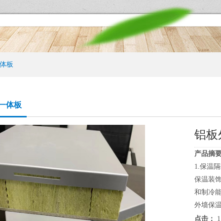
体板
一体板
铝板
产品摘要
1.保温
保温装
和制冷
外墙保温
点击：
1