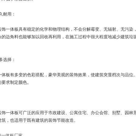
久耐用：
饰一体板具有稳定的化学和物理结构，不会分解霉变、无辐射、无污染，
余的边角料也能够加以回收再利用，在施工过程中很大程度地减少建筑垃
多选择：
板有多变的色彩搭配，豪华美观的装饰效果，使建筑突显档次与品位。
的要求制定颜色。
：
饰一体板可广泛的应用于市政建设、公寓住宅、办公会馆、别墅、园林景
建筑，也适用于既有建筑的装饰节能改造。
墙一体板厂家